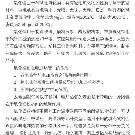
氧化镁是一种碱性氧化物，具有碱性氧化物的性质，属于胶凝
材料。白色或类白色粉末，无嗅、无味、无毒。它是一种典型的碱
土金属氧化物，化学式为MgO。熔点为2852℃，沸点为3600℃，
密度为3.58g/cm3(25℃)。
氧化镁用于制造玻璃、染料纸浆、酚醛塑料等。重质氧化镁用
于碾米工业的烧磨和半辊。该建筑用于制造人造化学地板、人造大
理石保温板和隔音板。塑料工业作为填料，主要用于润滑油、制革
及碱提级、食品级、医药、硅钢级、电磁级、高纯氧化镁等近十个
品种。
氧化镁粉在电加热管中的作用：
1、在电热丝与电加热管之间起绝缘作用：
2、将电热丝所发出的热量传导给电加热管外壳；
3、用来固定电热丝空间位置。
从这里我们可以了解到，电加热管的表面是不带电的，原因也
在于氧化镁粉起到的绝缘作用。
氧化镁粉根据不同的工作温度选用不同的耐温氧化镁粉，可以
分为低温粉、中温粉、高温粉等几种类型，选用不用的填充物料会
直接影响电加热管的价格以及寿命。这也就是为啥一分钱一分货的
道理。 镁粉从几千一吨到几万一吨的都有，其主要区别与绝缘性能