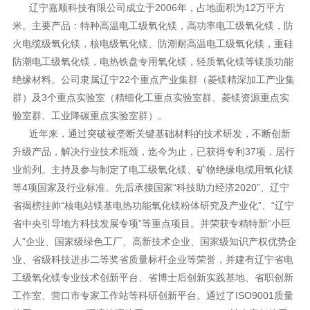
辽宁嘉顺科技有限公司成立于2006年，占地面积为12万平方
米。主要产品：特种高温电工级氧化镁，高功率电工级氧化镁，防
火电缆级氧化镁，核电级氧化镁、防潮耐高温电工级氧化镁，重硅
防潮电工级氧化镁，电热铁盘专用氧化镁，轻质氧化镁等镁质功能
绝缘材料。公司隶属辽宁22个重点产业集群（菱镁精深加工产业集
群）及3个重点实验室（精细化工重点实验室群、菱镁资源重点实
验室群、工业降碳重点实验室群）。
近年来，通过突破被垄断关键基础材料的技术研发，不断创新
升级产品，解决行业技术瓶颈，迄今为止，已获得专利37项，居行
业前列。主持及参与制定了电工级氧化镁、矿物绝缘电缆用氧化镁
等4项国家及行业标准。先后承接国家“科技助力经济2020”、辽宁
省揭榜挂帅“核电站镁基电热功能氧化镁粉体研究及产业化”、“辽宁
省中央引导地方科技发展专项”等重点项目。并荣获专精特新“小巨
人”企业、国家级绿色工厂、高新技术企业、国家级知识产权优势企
业、省级科技进步二等奖省质量标杆企业等荣誉，并建有辽宁省电
工级氧化镁专业技术创新平台、省博士后创新实践基地、省职创新
工作室、营口市专家工作站等科研创新平台。通过了ISO9001质量