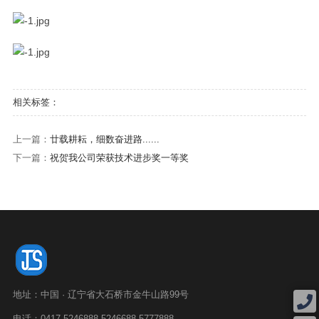
相关标签：
上一篇：
廿载耕耘，细数奋进路......
下一篇：
祝贺我公司荣获技术进步奖一等奖
地址：中国 · 辽宁省大石桥市金牛山路99号
电话：0417-5246888 5246688 5777888