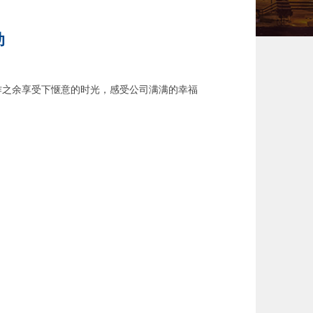
动
作之余享受下惬意的时光，感受公司满满的幸福