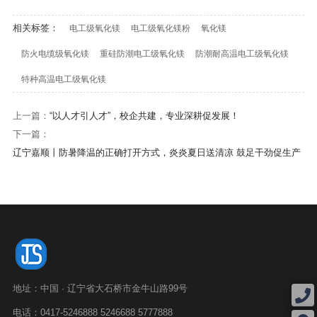
相关标签：
电工级氧化镁
电工级氧化镁粉
氧化镁
防火电缆级氧化镁
重硅防潮电工级氧化镁
防潮耐高温电工级氧化镁
特种高温电工级氧化镁
上一篇：
“以人才引人才”，校企共建，专业深耕促发展！
下一篇：
辽宁嘉顺丨防暑降温的正确打开方式，炎炎夏日送清凉 鼓足干劲促生产
地址：中国 · 辽宁省大石桥市金牛山路99号
电话：0417-5246888 5246688 5777888