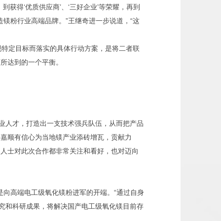
获得‘优质供应商’、‘三好企业’等荣耀，再到
造镁粉行业高端品牌。”王继奇进一步说道，“这
现特定目标而落实的具体行动方案，是将二者联
面所达到的一个平衡。
业人才，打造出一支技术强兵队伍，从而把产品
，嘉顺有信心为当地镁产业添砖增瓦，贡献力
内人士对此次合作都非常关注和看好，也对迈向
是向高端电工级氧化镁粉进军的开端。“通过自身
研究和科研成果，将解决国产电工级氧化镁目前存