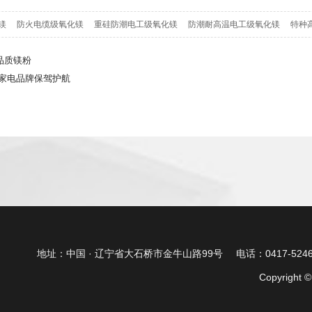
镁
防火电缆级氧化镁
重硅防潮电工级氧化镁
防潮耐高温电工级氧化镁
特种
品质镁粉
家电品牌保驾护航
地址：中国 · 辽宁省大石桥市金牛山路99号
电话：0417-52468
Copyrig