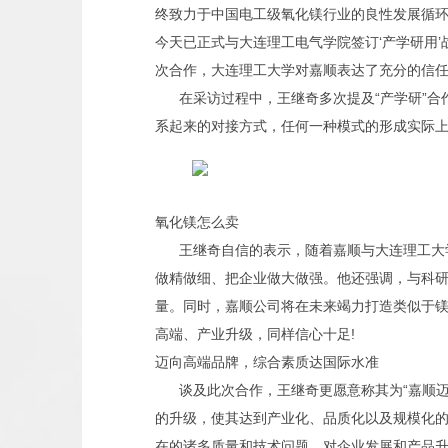
终致力于中国电工级氧化镁行业的良性发展循环，
今天已正式与大连理工电气学院签订‘产学研用
次合作，大连理工大学对嘉顺表达了充分的信任
在采访过程中，王继奇多次提及“产学研”
系起来的对接方式，任何一种模式的形成实际
氧化镁怎么卖
王继奇自信的表示，随着嘉顺与大连理工大
做精做细、把企业做大做强。他还强调，与科
量。同时，嘉顺公司将在未来竭力打造类似于
高端、产业升级，同样信心十足!
迈向高端品牌，综合素质达国际水准
谈及此次合作，王继奇更愿意称其为“嘉顺
的升级，使其达到产业化、品质化以及规模化的
在的诸多质量和技术问题。对企业发展和产品升