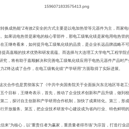
能转换成热能”Z有效Z安全的方式主要是以电加热管等元器件为主，而家
粉。如果说电热管是家电的核心零部件，那电工级氧化镁是家电用电热管
，在王继奇看来，如何提升电工级氧化镁的品质，是企业长远品牌战略不
将提高嘉顺的技术优势和研发底蕴。而选择与大连理工大学电气工程学院
的研究，将有助于嘉顺解决和完善电工级氧化镁应用于电热元器件产品时产
力Z终达成了合作，在电工级氧化镁“产学研用”方面取得了实际进展。
这次合作也是贯彻落实了《中共中央国务院关于全面振兴东北地区等老工
了五个目标，王继奇表示，首先，推动了企业技术创新和产品升级，做到
。第二，探讨自主创新和产学研用合作机制，加快了成果转化。第三，形
实行开放服务。第五，把企业技术研发中心建设成为省内行业、特色鲜明
诚信来”为核心，以“重责任者为赢家，重质量者得市场”为宗旨，打造行业