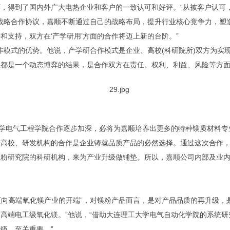
得到了国内外广大电热企业和客户的一致认可和好评。“从被客户认可，到
’战略合作协议，嘉顺不断通过自己的战略布局，提升行业核心竞争力，塑
和支持，双方在‘产学研用’方面的合作将迈上新的台阶。”
合作模式的优势。他说，产学研合作模式是企业、高校(科研院所)双方为实
上都是一个动态博弈的结果，是合作双方在责任、权利、利益、风险等方
学电气工程学院合作逐步加深，必将为嘉顺培养出更多的特种镁质材料专
研高校、研发机构的合作是企业铸就品质产品的必然选择。通过这次合作
镁粉研究院的科研机构，来为产业升级做铺垫。所以，嘉顺公司内部及业
迈向高端氧化镁产业的开端”，对镁粉产品而言，是对产品品质的再升级，
高端电工级氧化镁。”他说，“借助大连理工大学电气自动化学院的系统
级，至关重要。”