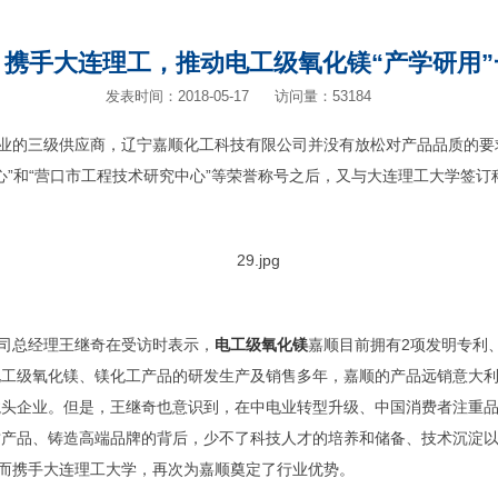
：携手大连理工，推动电工级氧化镁“产学研用”
发表时间：2018-05-17
访问量：53184
的三级供应商，辽宁嘉顺化工科技有限公司并没有放松对产品品质的要求
中心”和“营口市工程技术研究中心”等荣誉称号之后，又与大连理工大学签
限公司总经理王继奇在受访时表示，
电工级氧化镁
嘉顺目前拥有2项发明专利
工级氧化镁、镁化工产品的研发生产及销售多年，嘉顺的产品远销意大利
龙头企业。但是，王继奇也意识到，在中电业转型升级、中国消费者注重
质产品、铸造高端品牌的背后，少不了科技人才的培养和储备、技术沉淀
，而携手大连理工大学，再次为嘉顺奠定了行业优势。