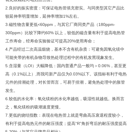
2.良好的振实密度：可保证电热管填充密实。与同类型其它产品比
较延伸率明显增加，延伸率增加1%左右。
3.磁性物含量更低<60ppm，与其它厂商同类产品（180ppm-
300ppm）比较下降约60% 以上，较低的磁含量有利于提高电热管
工作寿命，经寿命实验验证可提高20%使用寿命；
4.产品经过二次高温煅烧，基本不含有机杂质：可避免因氧化镁中
可能夹带的有机杂物导致热处理过程中的有机发黑现象发生。
5.含湿量（LOI）大幅降低：国内普通产品一般均＞0.06%，甚至更
高（0.1%以上）,而我司新产品仅为0.03%以下。该指标有利于电热
元件的排潮处理，对长管而言，可易于排潮，避免热处理中的胀管
发生。
6.较低的水化率：氧化镁粉的水化率越低，吸湿性就越低。换而言
之，氧化镁粉的吸潮速度更慢。
7.更低的烧结指数：表现在电热管上就是弯曲高压衰退程度较小，
有利于提高电热元件的耐压强度；提高“R”角折弯后的耐压强度提高
5-20%（与其它品牌产品相比）。