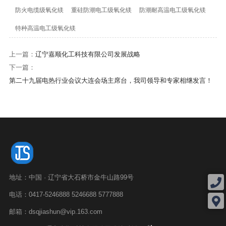
防火电缆级氧化镁
重硅防潮电工级氧化镁
防潮耐高温电工级氧化镁
特种高温电工级氧化镁
上一篇：
辽宁嘉顺化工科技有限公司发展战略
下一篇：
第二十九届电热行业会议大连会场主席台，我司领导和专家相继发言！
地址：中国 · 辽宁省大石桥市金牛山路99号
电话：0417-5246888 5246688 5777888
邮箱：dsqjiashun@vip.163.com